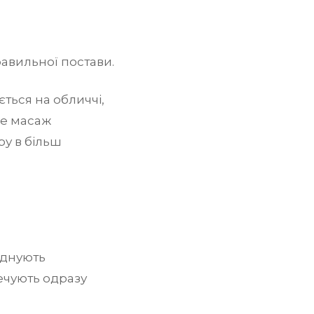
авильної постави.
ться на обличчі,
ме масаж
ру в більш
єднують
ечують одразу