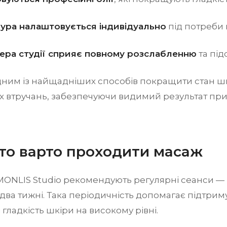
ура налаштовується індивідуально
під потреби 
ера студії сприяє повному розслабленню
та під
дним із найщадніших способів покращити стан ш
х втручань, забезпечуючи видимий результат пр
сто варто проходити масаж
MONLIS Studio рекомендують регулярні сеанси —
 два тижні. Така періодичність допомагає підтрим
і гладкість шкіри на високому рівні.