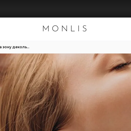
MONLIS
Чи можна омолодити шию та зону декольте за допомогою масажу?