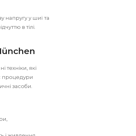
у напругу у шиї та
чуттю в тілі.
München
і техніки, які
ас процедури
ичні засоби.
ри,
ть і живлення,