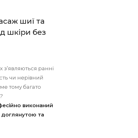
асаж шиї та
яд шкіри без
х з’являються ранні
ість чи нерівний
ме тому багато
?
фесійно виконаний
, доглянутою та