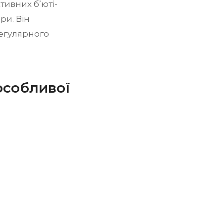
ивних б’юті-
ри. Він
егулярного
особливої