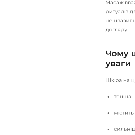
Масаж вваж
ритуалів д
неінвазив
догляду.
Чому 
уваги
Шкіра на ц
тонша,
містить
сильніш