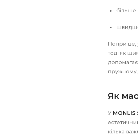
більше 
швидше 
Попри це, 
тоді як ши
допомагає 
пружному, 
Як ма
У
MONLIS 
естетични
кілька важ