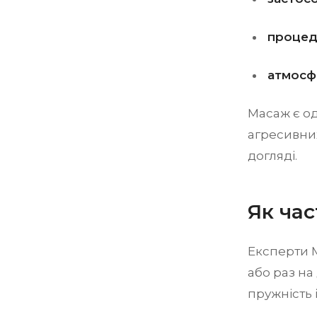
процед
атмосф
Масаж є о
агресивни
догляді.
Як ча
Експерти 
або раз на
пружність 