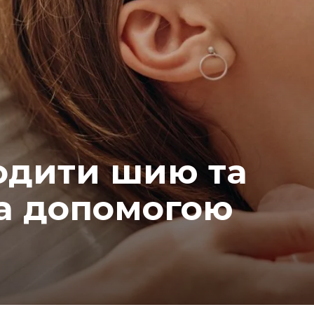
одити шию та
за допомогою