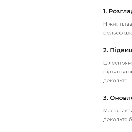
1. Розгл
Ніжні, пла
рельєф шкі
2. Підви
Цілеспрямо
підтягнуто
декольте —
3. Онов
Масаж акти
декольте б