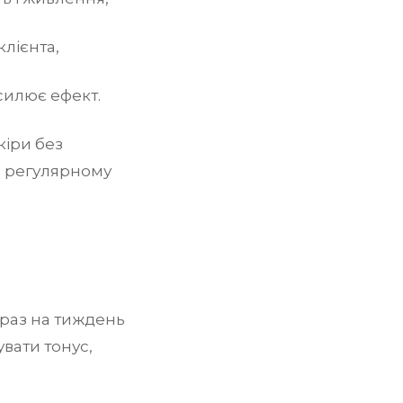
клієнта,
силює ефект.
кіри без
и регулярному
 раз на тиждень
увати тонус,