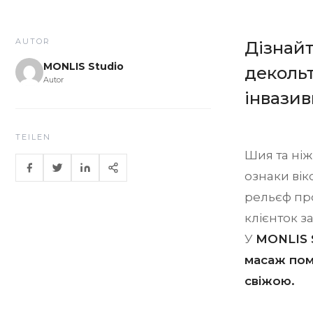
AUTOR
Дізнайт
MONLIS Studio
декольт
Autor
інвази
TEILEN
Шия та ніж
ознаки вік
рельєф про
клієнток з
У
MONLIS 
масаж пом
свіжою.