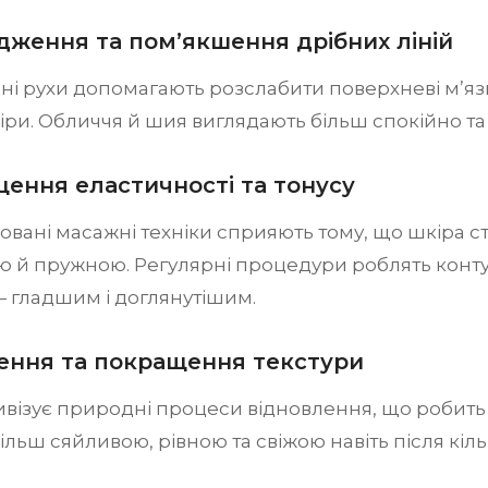
адження та пом’якшення дрібних ліній
вні рухи допомагають розслабити поверхневі м’яз
ри. Обличчя й шия виглядають більш спокійно та 
щення еластичності та тонусу
вані масажні техніки сприяють тому, що шкіра с
ю й пружною. Регулярні процедури роблять контур
 гладшим і доглянутішим.
лення та покращення текстури
візує природні процеси відновлення, що робить 
ільш сяйливою, рівною та свіжою навіть після кіл