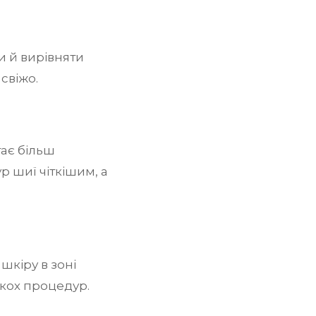
и й вирівняти
свіжо.
тає більш
 шиї чіткішим, а
шкіру в зоні
ькох процедур.