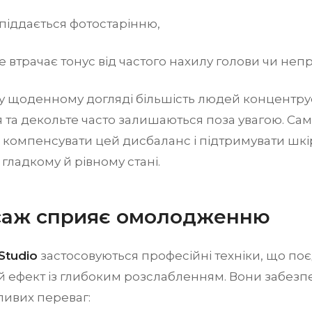
піддається фотостарінню,
втрачає тонус від частого нахилу голови чи непр
у щоденному догляді більшість людей концентрує
я та декольте часто залишаються поза увагою. Са
компенсувати цей дисбаланс і підтримувати шкі
гладкому й рівному стані.
саж сприяє омолодженню
Studio
застосовуються професійні техніки, що по
й ефект із глибоким розслабленням. Вони забезп
ливих переваг: