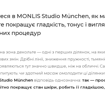
еся в MONLIS Studio München, як м
е покращує гладкість, тонус і вигл
вних процедур
на зона декольте — одні з перших ділянок, на яки
ових змін. Дрібні лінії, зниження пружності, тьмян
являються тут значно швидше, ніж на обличчі. Са
апитують:
чи здатний масаж омолодити ці ділянки
Studio München
відповідь однозначна:
так — про
ітно покращує стан шкіри, робить її гладкішою