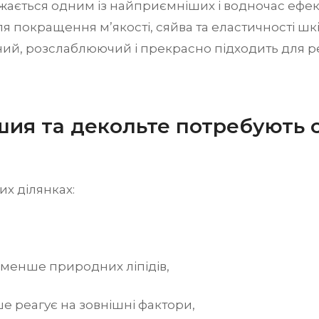
ається одним із найприємніших і водночас ефект
ля покращення м’якості, сяйва та еластичності шкі
ний, розслаблюючий і прекрасно підходить для р
шия та декольте потребують 
их ділянках:
 менше природних ліпідів,
е реагує на зовнішні фактори,