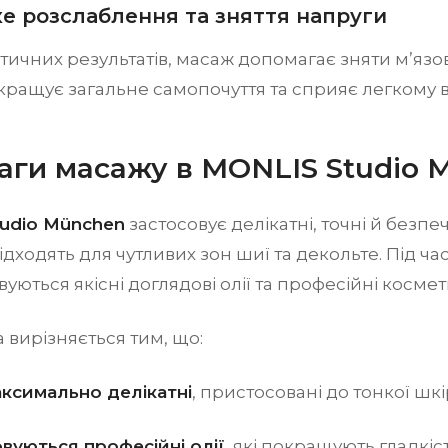
ке розслаблення та зняття напруги
тичних результатів, масаж допомагає зняти м’язов
кращує загальне самопочуття та сприяє легкому від
аги масажу в MONLIS Studio 
udio München
застосовує делікатні, точні й безпечн
ідходять для чутливих зон шиї та декольте. Під ч
уються якісні доглядові олії та професійні космет
вирізняється тим, що:
аксимально делікатні
, пристосовані до тонкої шкі
вуються професійні олії
, які покращують гладкіс