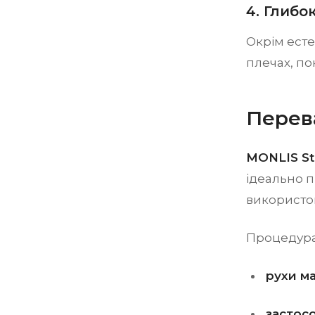
4. Глибо
Окрім есте
плечах, по
Перев
MONLIS St
ідеально п
використов
Процедура 
рухи м
застосо