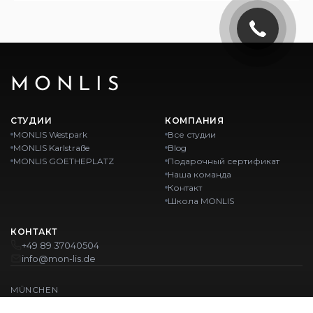
MONLIS
СТУДИИ
КОМПАНИЯ
MONLIS Westpark
Все студии
MONLIS Karlstraße
Blog
MONLIS GOETHEPLATZ
Подарочный сертификат
Наша команда
Контакт
Школа MONLIS
КОНТАКТ
+49 89 37040504
info@mon-lis.de
MÜNCHEN
Nail-студия Мюнхен