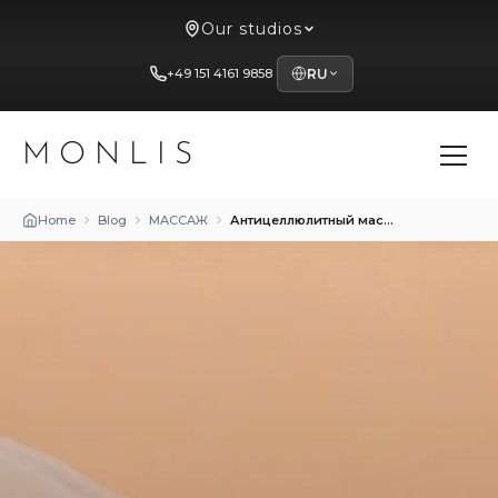
Our studios
+49 151 4161 9858
RU
MONLIS
Home
Blog
МАССАЖ
Антицеллюлитный массаж после 40 лет: особенности и польза