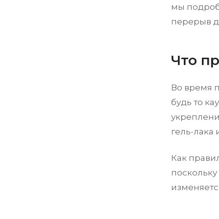
мы подробн
перерыв де
Что п
Во время 
будь то ка
укреплени
гель-лака 
Как прави
поскольку 
изменяетс