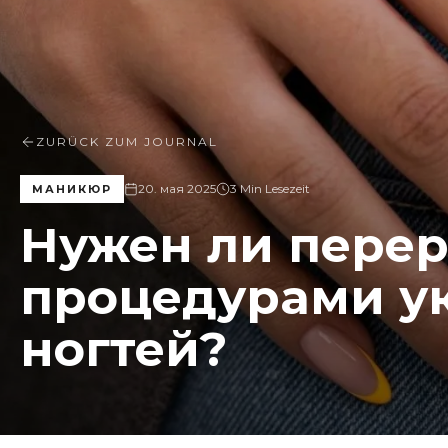
ZURÜCK ZUM JOURNAL
20. мая 2025
3 Min Lesezeit
МАНИКЮР
Нужен ли пере
процедурами у
ногтей?