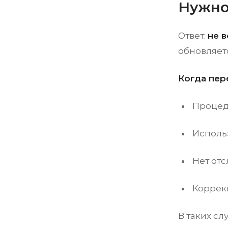
Нужно
Ответ:
не в
обновляетс
Когда пер
Процед
Исполь
Нет от
Коррекц
В таких сл