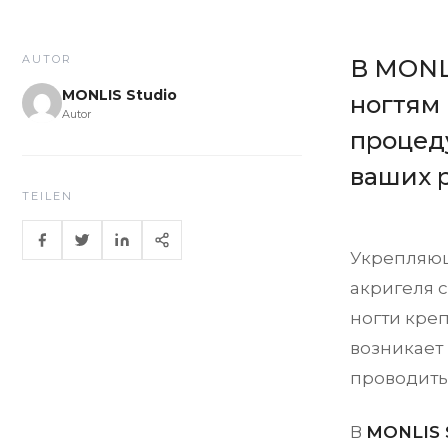
AUTOR
В MONLI
MONLIS Studio
ногтям
Autor
процед
ваших 
TEILEN
Укрепляющ
акригеля 
ногти креп
возникает
проводить
В
MONLIS 