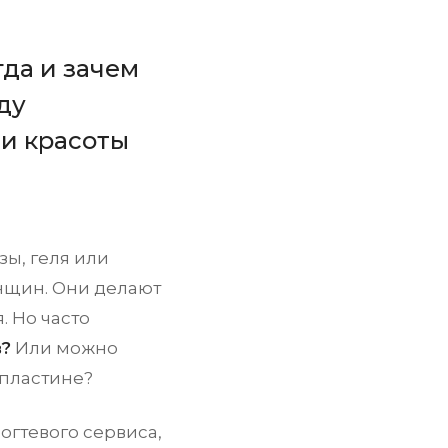
гда и зачем
ду
и красоты
ы, геля или
нщин. Они делают
. Но часто
в?
Или можно
 пластине?
огтевого сервиса,