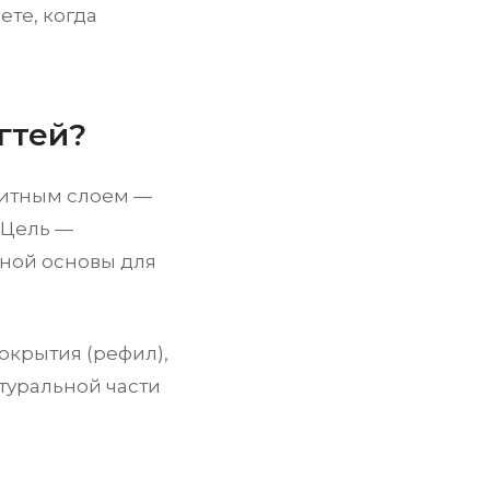
ете, когда
гтей?
щитным слоем —
 Цель —
ьной основы для
окрытия (рефил),
атуральной части