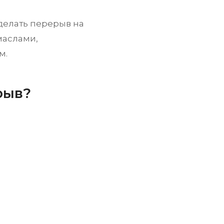
делать перерыв на
маслами,
м.
рыв?