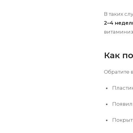
В таких с
2–4 недел
витаминиз
Как п
Обратите 
Пластин
Появил
Покрыт