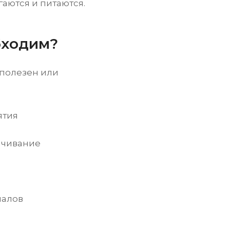
аются и питаются.
бходим?
 полезен или
ятия
ачивание
иалов