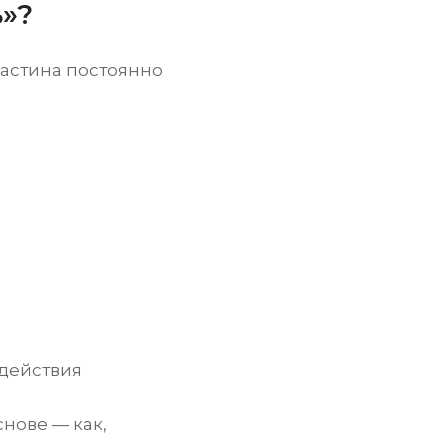
»?
ластина постоянно
здействия
нове — как,