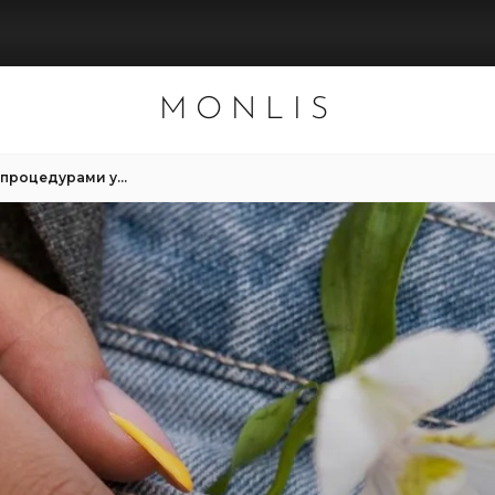
MONLIS
Нужен ли перерыв между процедурами укрепления ногтей?