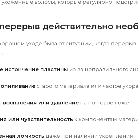
 ухоженные волосы, которые регулярно подстриг
 перерыв действительно нео
хорошем уходе бывают ситуации, когда перерыв
:
е истончение пластины
из-за неправильного сн
 опиливание
старого материала или частое укор
, воспаления или давление
на ногтевое ложе
ия или чувствительность
к компонентам матер
нная ломкость
даже при наличии укрепления