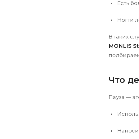
Есть б
Ногти 
В таких с
MONLIS St
подбираем
Что д
Пауза — эт
Исполь
Наноси