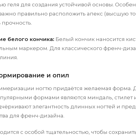
ю геля для создания устойчивой основы. Особе
важно правильно расположить апекс (высшую точ
 прочность.
ие белого кончика:
Белый кончик наносится кис
льным маркером. Для классического френч-диза
линия.
Формирование и опил
имеризации ногтю придаётся желаемая форма. Д
пулярными формами являются миндаль, стилет и
чёркивают элегантность длинных ногтей и пре
тва для френч-дизайна.
одится с особой тщательностью, чтобы сохрани