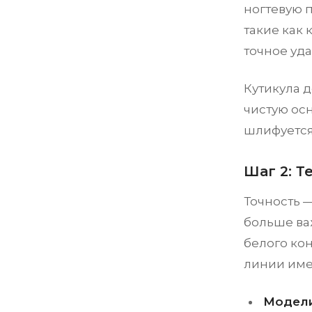
ногтевую 
такие как
точное уд
Кутикула д
чистую осн
шлифуется
Шаг 2: 
Точность 
больше ва
белого ко
линии име
Модели