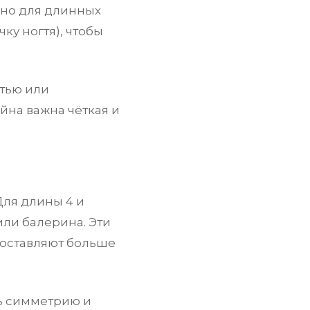
нно для длинных
ку ногтя), чтобы
тью или
йна важна чёткая и
ля длины 4 и
ли балерина. Эти
доставляют больше
ть симметрию и