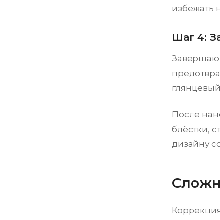
избежать 
Шаг 4: З
Завершающ
предотвра
глянцевый
После нан
блёстки, 
дизайну с
Сложн
Коррекция