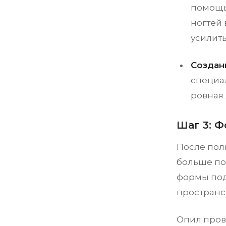
помощь
ногтей 
усилить
Создан
специа
ровная 
Шаг 3: 
После пол
больше по
формы под
пространс
Опил пров