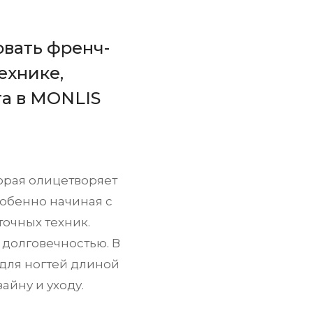
овать френч-
ехнике,
та в MONLIS
орая олицетворяет
собенно начиная с
точных техник.
 долговечностью. В
 для ногтей длиной
айну и уходу.