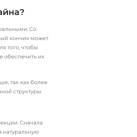
айна?
уральными. Со
лый кончик может
я того, чтобы
е обеспечить их
е, так как более
ной структуры.
рекции. Сначала
в натуральную