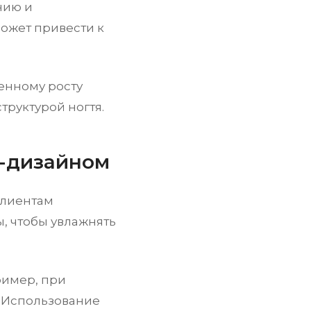
нию и
ожет привести к
енному росту
труктурой ногтя.
ч-дизайном
клиентам
, чтобы увлажнять
ример, при
 Использование