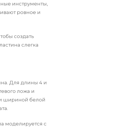
ьные инструменты,
чивают ровное и
чтобы создать
пластина слегка
на. Для длины 4 и
евого ложа и
 и шириной белой
та.
ла моделируется с