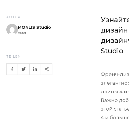
AUTOR
Узнайт
MONLIS Studio
дизайн 
Autor
дизайну
Studio
TEILEN
Френч-диз
элегантнос
длины 4 и 
Важно доб
этой стат
4 и больше