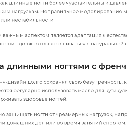
 как длинные ногти более чувствительны к давле
ким нагрузкам. Неправильное моделирование м
или нестабильности.
 важным аспектом является адаптация к естеств
инение должно плавно сливаться с натуральной с
за длинными ногтями с френ
нч-дизайн долго сохранял свою безупречность, 
ется регулярно использовать масло для кутикулы
ерживать здоровье ногтей.
но защищать ногти от чрезмерных нагрузок, нап
и домашних дел или во время занятий спортом.