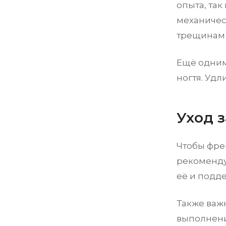
опыта, так
механичес
трещинам 
Ещё одним
ногтя. Удл
Уход 
Чтобы фре
рекоменду
её и подд
Также важ
выполнени