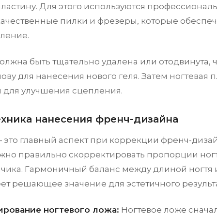
пластину. Для этого используются профессионал
 качественные пилки и фрезеры, которые обеспе
аление.
олжна быть тщательно удалена или отодвинута, 
ову для нанесения нового геля. Затем ногтевая 
 для улучшения сцепления.
Техника нанесения френч-дизайна
— это главный аспект при коррекции френч-дизай
жно правильно скорректировать пропорции ногт
нчика. Гармоничный баланс между длиной ногтя
ет решающее значение для эстетичного результа
рование ногтевого ложа:
Ногтевое ложе снача