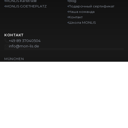
MONLIS Karlstraße
Blog
MONLIS GOETHEPLATZ
Подарочный сертификат
Наша команда
Контакт
Школа MONLIS
КОНТАКТ
+49 89 37040504
info@mon-lis.de
MÜNCHEN
Nail-студия Мюнхен
Профессиональное оформление бровей в Мюнхене
Профессиональный педикюр в Мюнхене
Салон красоты Мюнхен
Профессиональный маникюр в Мюнхене
НАШИ ЛОКАЦИИ:
Westpark
Karlstraße
Ohlstadter Straße 52
Karlstraße 43
GOETHEPLATZ
Maistraße 45, 80337 München
© 2026 MONLIS. Made with ❤️ in München
| Website by
T.I.M Agency
ИМПРЕССУМ
ПОЛИТИКА КОНФИДЕНЦИАЛЬНОСТИ