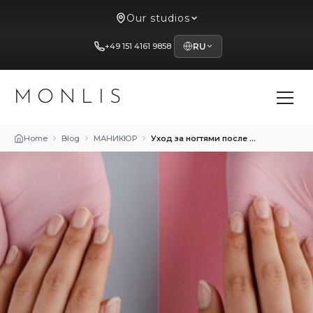
Our studios
+49 151 4161 9858
RU
MONLIS
Home
Blog
МАНИКЮР
Уход за ногтями после салонного маникюра: советы