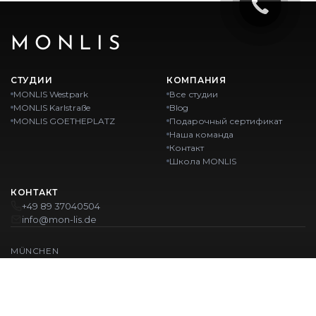
MONLIS
СТУДИИ
КОМПАНИЯ
MONLIS Westpark
Все студии
MONLIS Karlstraße
Blog
MONLIS GOETHEPLATZ
Подарочный сертификат
Наша команда
Контакт
Школа MONLIS
КОНТАКТ
+49 89 37040504
info@mon-lis.de
MÜNCHEN
Nail-студия Мюнхен
Профессиональное оформление бровей в Мюнхене
Профессиональный педикюр в Мюнхене
Салон красоты Мюнхен
Профессиональный маникюр в Мюнхене