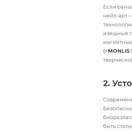
Если рань
нейл-арт 
технологи
изящные п
магнитные
В
MONLIS 
творческо
2. Уст
Современн
Безопасны
биоразлаг
быть стил