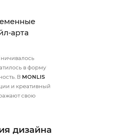
временные
йл-арта
раничивалось
атилось в форму
ность. В
MONLIS
ции и креативный
ыражают свою
ция дизайна