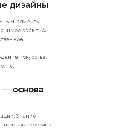
ые дизайны
льным. Клиенты
начимое событие.
ственное
дение искусства,
ента.
 — основа
ации. Знание
жественных приемов