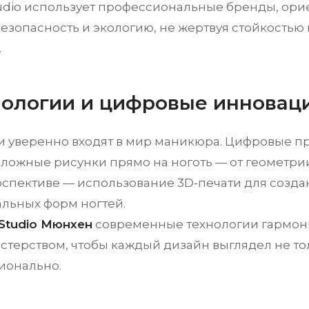
udio использует профессиональные бренды, ор
безопасность и экологию, не жертвуя стойкостью 
.
хнологии и цифровые инновац
и уверенно входят в мир маникюра. Цифровые 
сложные рисунки прямо на ноготь — от геометр
ерспективе — использование 3D-печати для созда
льных форм ногтей.
Studio Мюнхен
современные технологии гармони
стерством, чтобы каждый дизайн выглядел не то
ионально.