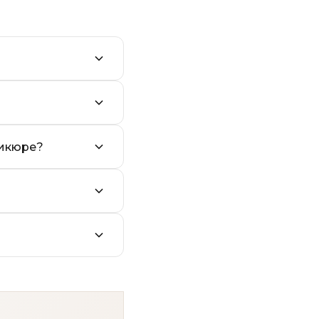
никюре?