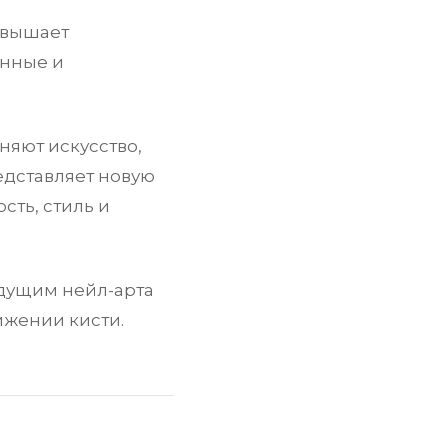
овышает
енные и
няют искусство,
дставляет новую
сть, стиль и
удущим нейл-арта
ижении кисти.