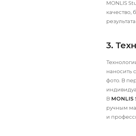
MONLIS St
качество, 
результата
3. Те
Технологи
наносить 
фото. В п
индивидуа
В
MONLIS 
ручным ма
и професс