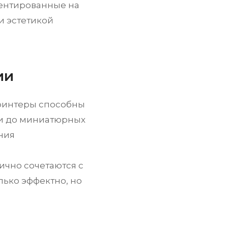
иентированные на
и эстетикой
ии
принтеры способны
ии до миниатюрных
ния
чно сочетаются с
лько эффектно, но