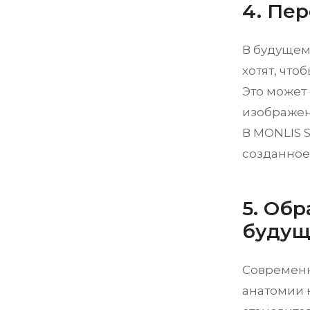
4. Пе
В будущем
хотят, что
Это может
изображен
В MONLIS 
созданное
5. Об
будущ
Современн
анатомии 