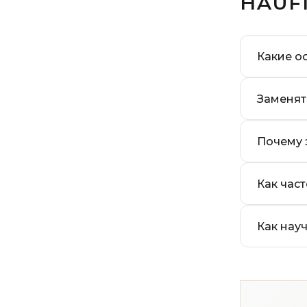
HÄUF
Какие о
Заменят
Почему 
Как час
Как нау