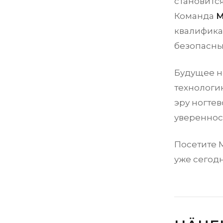
становитс
Команда
M
квалифика
безопасны
Будущее н
технологию
эру ногтев
уверенност
Посетите 
уже сегод