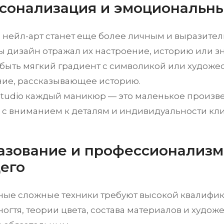
рсонализация и эмоциональн
 нейл-арт станет еще более личным и выразите
бы дизайн отражал их настроение, историю или з
 быть мягкий градиент с символикой или художе
ие, рассказывающее историю.
Studio каждый маникюр — это маленькое произве
 с вниманием к деталям и индивидуальности кли
разование и профессионализм
его
ые сложные техники требуют высокой квалифик
ногтя, теории цвета, состава материалов и худо