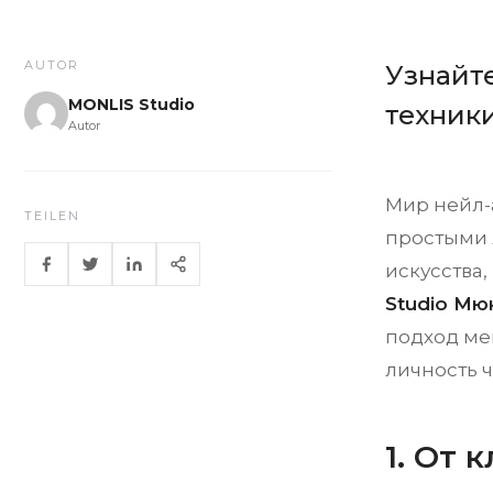
AUTOR
Узнайт
MONLIS Studio
техник
Autor
Мир нейл-а
TEILEN
простыми 
искусства,
Studio Мю
подход ме
личность ч
1. От 