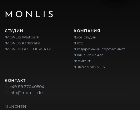
MONLIS
СТУДИИ
КОМПАНИЯ
MONLIS Westpark
Все студии
MONLIS Karlstraße
Blog
MONLIS GOETHEPLATZ
Подарочный сертификат
Наша команда
Контакт
Школа MONLIS
КОНТАКТ
+49 89 37040504
info@mon-lis.de
MÜNCHEN
Nail-студия Мюнхен
Профессиональное оформление бровей в Мюнхене
Профессиональный педикюр в Мюнхене
Салон красоты Мюнхен
Профессиональный маникюр в Мюнхене